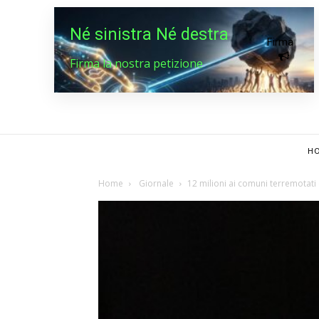
Né sinistra Né destra
Firma
Firma la nostra petizione
HO
Home
Giornale
12 milioni ai comuni terremotati 