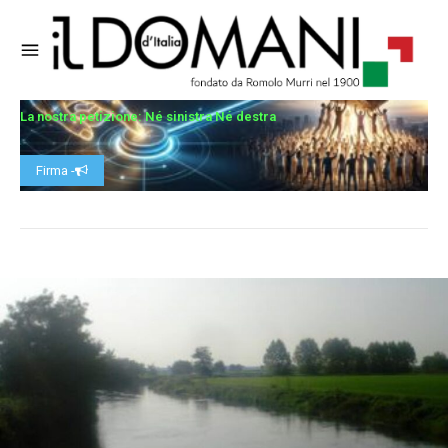
La nostra petizione: Né sinistra Né destra
Firma -