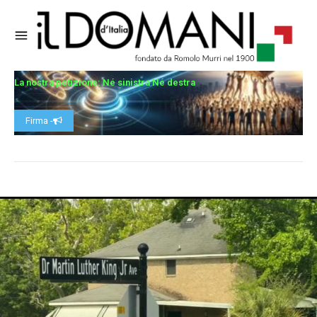
La nostra petizione: Né sinistra Né destra
Firma -