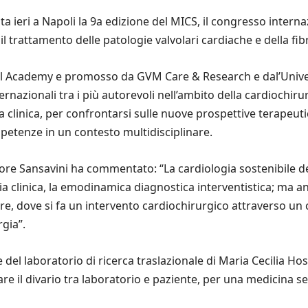
ta ieri a Napoli la 9a edizione del MICS, il congresso intern
 trattamento delle patologie valvolari cardiache e della fibri
tral Academy e promosso da GVM Care & Research e dal’Unive
nazionali tra i più autorevoli nell’ambito della cardiochirur
ca clinica, per confrontarsi sulle nuove prospettive terapeut
petenze in un contesto multidisciplinare.
ore Sansavini ha commentato: “La cardiologia sostenibile de
gia clinica, la emodinamica diagnostica interventistica; ma a
e, dove si fa un intervento cardiochirurgico attraverso un ca
rgia”.
 del laboratorio di ricerca traslazionale di Maria Cecilia Hos
are il divario tra laboratorio e paziente, per una medicina s