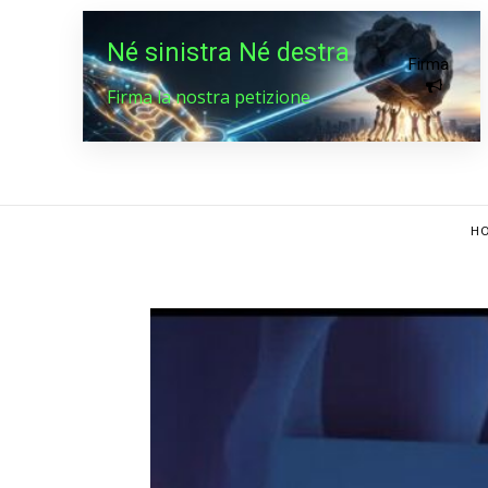
Né sinistra Né destra
Firma
Firma la nostra petizione
HO