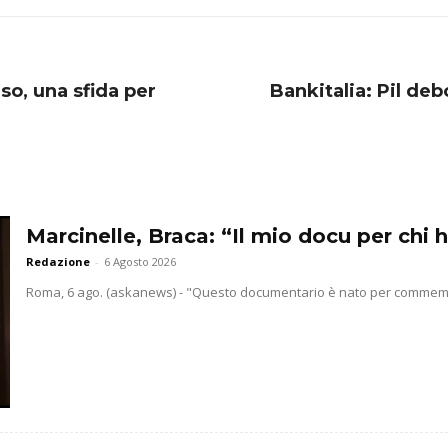
uso, una sfida per
Bankitalia: Pil deb
Marcinelle, Braca: “Il mio docu per chi h
Redazione
-
6 Agosto 2026
Roma, 6 ago. (askanews) - "Questo documentario è nato per commemorar