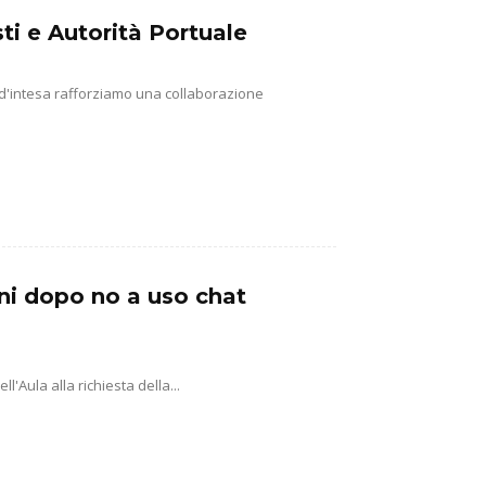
ti e Autorità Portuale
 d'intesa rafforziamo una collaborazione
ni dopo no a uso chat
'Aula alla richiesta della...