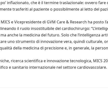
 inflazionato, che è il termine traslazionale: ovvero fare del
amente trasferiti al paziente o possibilmente al letto del pa
l MICS e Vicepresidente di GVM Care & Research ha posto l’a
lineando il ruolo insostituibile del cardiochirurgo: “L’intell
a anche la medicina del futuro. Solo che l’intelligenza art
are uno strumento di innovazione vera, quindi culturale, o
ità della medicina di precisione e, in generale, la persona
niche, ricerca scientifica e innovazione tecnologica, MICS 20
ico e sanitario internazionale nel settore cardiovascolare.