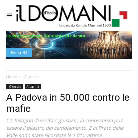
La nostra petizione: Né sinistra Né destra
Firma -
Home
Giornale
Giornale
Attualità
A Padova in 50.000 contro le
mafie
C’è bisogno di verità e giustizia, la conoscenza può
essere il pilastro del cambiamento. E in Prato della
Valle sono state ricordate le 1.011 vittime