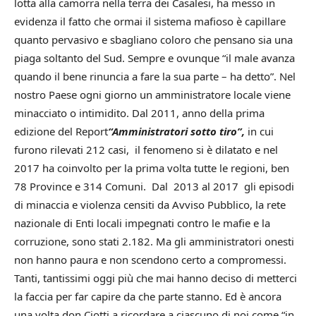
lotta alla camorra nella terra dei Casalesi, ha messo in
evidenza il fatto che ormai il sistema mafioso è capillare
quanto pervasivo e sbagliano coloro che pensano sia una
piaga soltanto del Sud. Sempre e ovunque “il male avanza
quando il bene rinuncia a fare la sua parte – ha detto”. Nel
nostro Paese ogni giorno un amministratore locale viene
minacciato o intimidito. Dal 2011, anno della prima
edizione del Report
“Amministratori sotto tiro”,
in cui
furono rilevati 212 casi, il fenomeno si è dilatato e nel
2017 ha coinvolto per la prima volta tutte le regioni, ben
78 Province e 314 Comuni. Dal 2013 al 2017 gli episodi
di minaccia e violenza censiti da Avviso Pubblico, la rete
nazionale di Enti locali impegnati contro le mafie e la
corruzione, sono stati 2.182. Ma gli amministratori onesti
non hanno paura e non scendono certo a compromessi.
Tanti, tantissimi oggi più che mai hanno deciso di metterci
la faccia per far capire da che parte stanno. Ed è ancora
una volta don Ciotti a ricordare a ciascuno di noi come “in