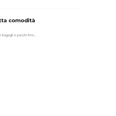
tutta comodità
agagli e pacchi fino...