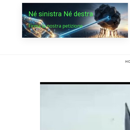
Né sinistra Né destra
Firma
Firma la nostra petizione
HO