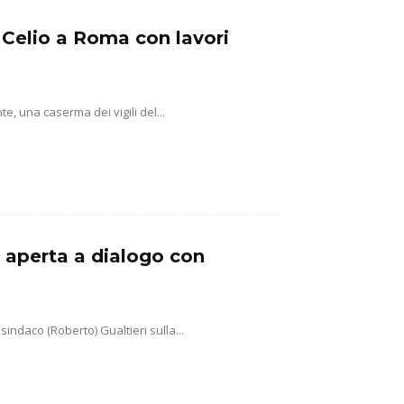
 Celio a Roma con lavori
, una caserma dei vigili del...
a aperta a dialogo con
sindaco (Roberto) Gualtieri sulla...