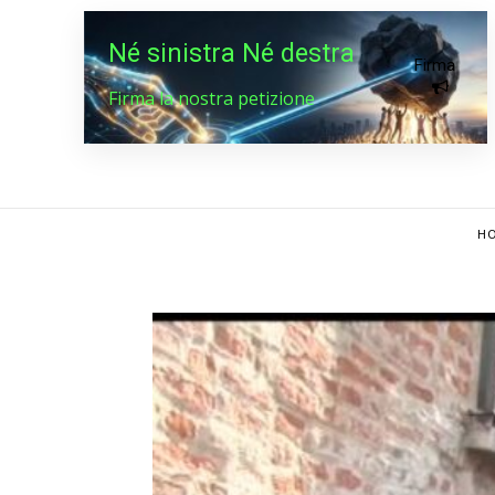
Né sinistra Né destra
Firma
Firma la nostra petizione
HO