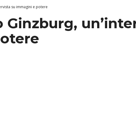
ervista su immagini e potere
 Ginzburg, un’inte
otere