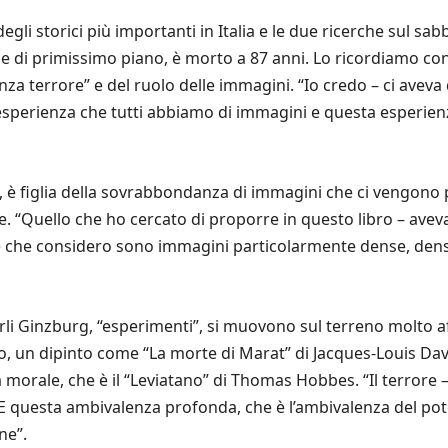
egli storici più importanti in Italia e le due ricerche sul s
le di primissimo piano, è morto a 87 anni. Lo ricordiamo con
za terrore” e del ruolo delle immagini. “Io credo – ci aveva 
’esperienza che tutti abbiamo di immagini e questa esperie
, è figlia della sovrabbondanza di immagini che ci vengono 
. “Quello che ho cercato di proporre in questo libro – aveva
che considero sono immagini particolarmente dense, dense d
li Ginzburg, “esperimenti”, si muovono sul terreno molto aff
 un dipinto come “La morte di Marat” di Jacques-Louis Davi
a morale, che è il “Leviatano” di Thomas Hobbes. “Il terrore
E questa ambivalenza profonda, che è l’ambivalenza del pote
ne”.