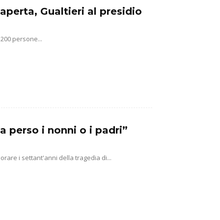
aperta, Gualtieri al presidio
 200 persone...
a perso i nonni o i padri”
e i settant'anni della tragedia di...