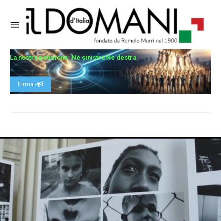
La nostra petizione: Né sinistra Né destra
Firma -