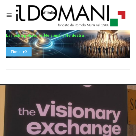
La nostra petizione: Né sinistra Né destra
Firma -