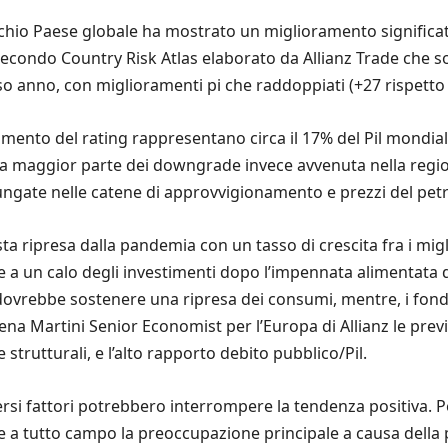
ischio Paese globale ha mostrato un miglioramento significa
secondo Country Risk Atlas elaborato da Allianz Trade che so
so anno, con miglioramenti pi che raddoppiati (+27 rispetto 
ento del rating rappresentano circa il 17% del Pil mondia
 La maggior parte dei downgrade invece avvenuta nella regio
ungate nelle catene di approvvigionamento e prezzi del petroli
ta ripresa dalla pandemia con un tasso di crescita fra i migl
e a un calo degli investimenti dopo l’impennata alimentata 
ia dovrebbe sostenere una ripresa dei consumi, mentre, i f
na Martini Senior Economist per l’Europa di Allianz le previs
e strutturali, e l’alto rapporto debito pubblico/Pil.
ersi fattori potrebbero interrompere la tendenza positiva.
 a tutto campo la preoccupazione principale a causa della p