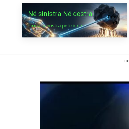
Né sinistra Né destra
Firma
Firma la nostra petizione
HO