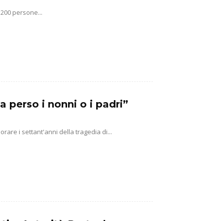
 200 persone...
a perso i nonni o i padri”
e i settant'anni della tragedia di...