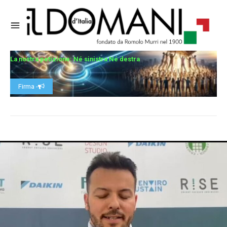
La nostra petizione: Né sinistra Né destra
Firma -