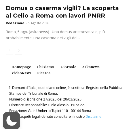
Domus o caserma vigili? La scoperta
al Celio a Roma con lavori PNRR
Redazione
-
5 Agosto 2026
Roma, 5 ago. (askanews) - Una domus aristocratica o, più
probabilmente, una caserma dei vigili del...
Homepage
Chi siamo
Giornale
Askanews
VideoNews
Ricerca
Il Domani d'Italia, quotidiano online, è iscritto al Registro della Pubblica
Stampa del Tribunale di Roma.
Numero di iscrizione 27/2025 del 20/03/2025
Direttore Responsabile: Lucio Alessio D'Ubaldo
Redazione: Viale Umberto Tupini 110 - 00144 Roma
Per gli aspetti legali del sito consultare il nostro
Disclaimer