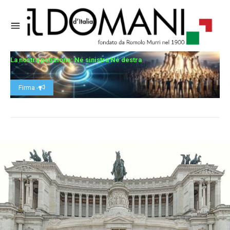
La nostra petizione: Né sinistra Né destra
Firma -