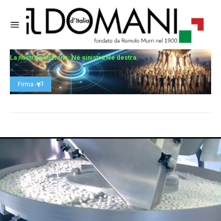
La nostra petizione: Né sinistra Né destra
Firma -