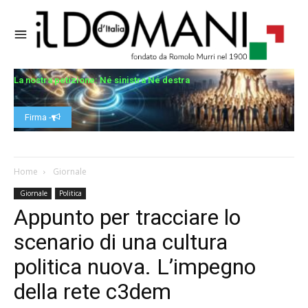
La nostra petizione: Né sinistra Né destra
Firma -
Home
Giornale
Giornale
Politica
Appunto per tracciare lo
scenario di una cultura
politica nuova. L’impegno
della rete c3dem