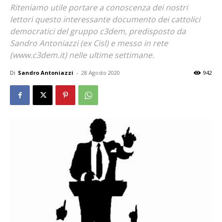
Riteniamo utile portare a conoscenza dei nostri
lettori questo interessante documento dei cattolici
democratici del gruppo c3dem, predisposto da
Sandro Antoniazzi (ex Cisl) e messo in rete
(www.c3dem.it) nelle ultime settimane.
Di
Sandro Antoniazzi
-
28 Agosto 2020
942