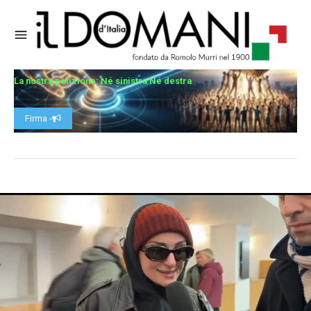
La nostra petizione: Né sinistra Né destra
Firma -