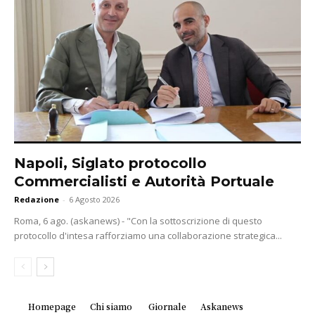
Napoli, Siglato protocollo
Commercialisti e Autorità Portuale
Redazione
-
6 Agosto 2026
Roma, 6 ago. (askanews) - "Con la sottoscrizione di questo
protocollo d'intesa rafforziamo una collaborazione strategica...
Homepage
Chi siamo
Giornale
Askanews