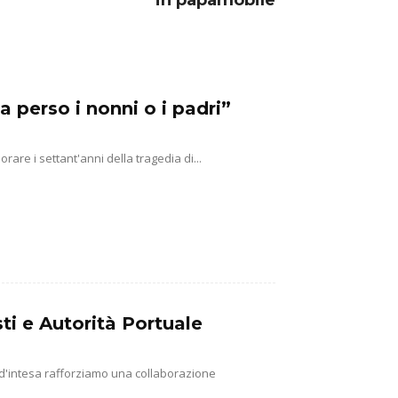
in papamobile
a perso i nonni o i padri”
e i settant'anni della tragedia di...
ti e Autorità Portuale
 d'intesa rafforziamo una collaborazione