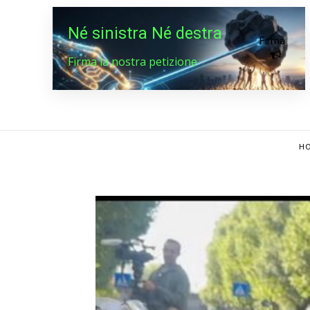
Né sinistra Né destra
Firma
Firma la nostra petizione
HO