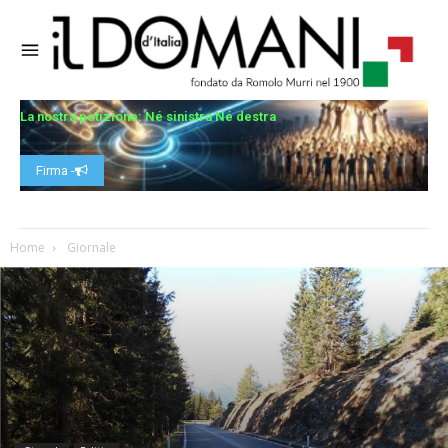
La nostra petizione: Né sinistra Né destra
Firma -
Home
Giornale