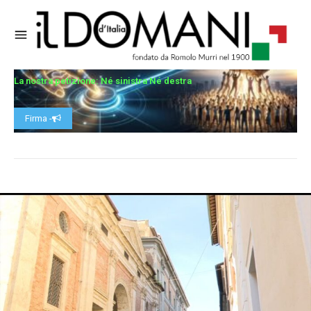
La nostra petizione: Né sinistra Né destra
Firma -