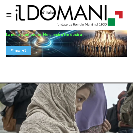
La nostra petizione: Né sinistra Né destra
Firma -