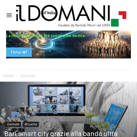
La nostra petizione: Né sinistra Né destra
Firma -
Home
Giornale
Giornale
Attualità
Bari smart city grazie alla banda ultra