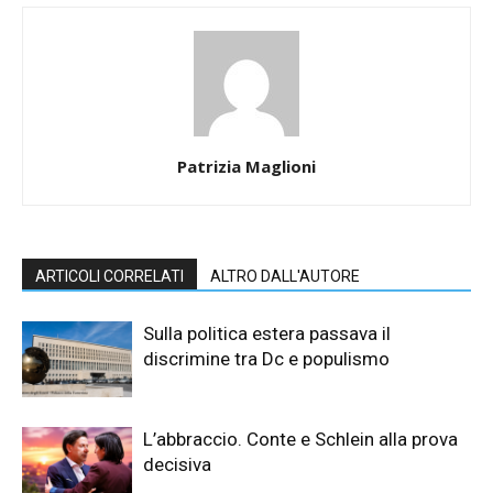
Patrizia Maglioni
ARTICOLI CORRELATI
ALTRO DALL'AUTORE
Sulla politica estera passava il
discrimine tra Dc e populismo
L’abbraccio. Conte e Schlein alla prova
decisiva