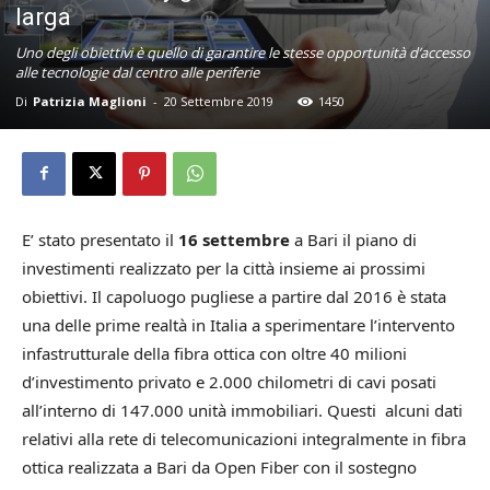
larga
Uno degli obiettivi è quello di garantire le stesse opportunità d’accesso
alle tecnologie dal centro alle periferie
Di
Patrizia Maglioni
-
20 Settembre 2019
1450
E’ stato presentato il
16 settembre
a Bari il piano di
investimenti realizzato per la città insieme ai prossimi
obiettivi. Il capoluogo pugliese a partire dal 2016 è stata
una delle prime realtà in Italia a sperimentare l’intervento
infastrutturale della fibra ottica con oltre 40 milioni
d’investimento privato e 2.000 chilometri di cavi posati
all’interno di 147.000 unità immobiliari. Questi alcuni dati
relativi alla rete di telecomunicazioni integralmente in fibra
ottica realizzata a Bari da Open Fiber con il sostegno