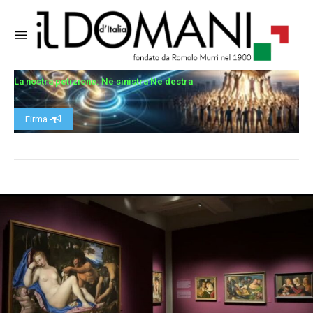
La nostra petizione: Né sinistra Né destra
Firma -