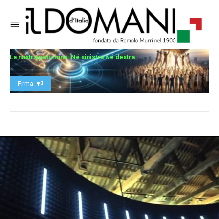
La nostra petizione: Né sinistra Né destra
Firma -