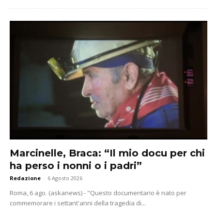
Marcinelle, Braca: “Il mio docu per chi
ha perso i nonni o i padri”
Redazione
-
6 Agosto 2026
Roma, 6 ago. (askanews) - "Questo documentario è nato per
commemorare i settant'anni della tragedia di...