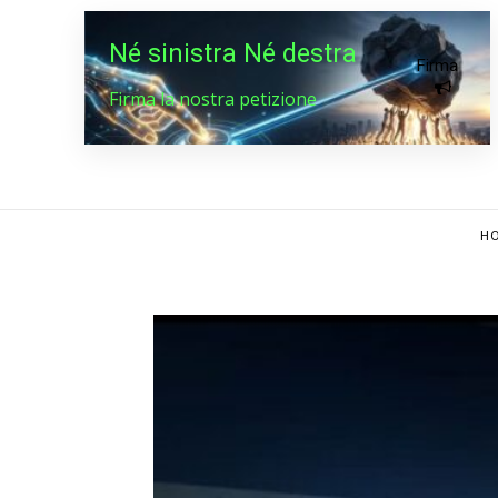
Né sinistra Né destra
Firma
Firma la nostra petizione
HO