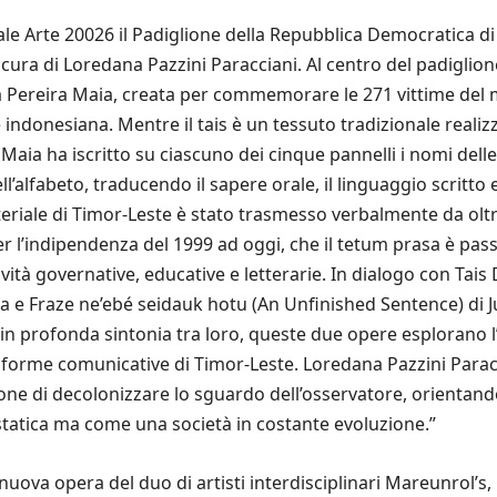
ale Arte 20026 il Padiglione della Repubblica Democratica d
ura di Loredana Pazzini Paracciani. Al centro del padiglion
a Pereira Maia, creata per commemorare le 271 vittime del m
indonesiana. Mentre il tais è un tessuto tradizionale real
Maia ha iscritto su ciascuno dei cinque pannelli i nomi delle
’alfabeto, traducendo il sapere orale, il linguaggio scritto e
eriale di Timor-Leste è stato trasmesso verbalmente da oltre 
er l’indipendenza del 1999 ad oggi, che il tetum prasa è pas
tività governative, educative e letterarie. In dialogo con Tais
ha e Fraze ne’ebé seidauk hotu (An Unfinished Sentence) d
in profonda sintonia tra loro, queste due opere esplorano l’
 e forme comunicative di Timor-Leste. Loredana Pazzini Parac
opone di decolonizzare lo sguardo dell’osservatore, orienta
statica ma come una società in costante evoluzione.”
 nuova opera del duo di artisti interdisciplinari Mareunrol’s