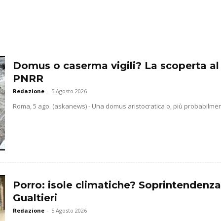
Domus o caserma vigili? La scoperta al
PNRR
Redazione
-
5 Agosto 2026
Roma, 5 ago. (askanews) - Una domus aristocratica o, più probabilmente
Porro: isole climatiche? Soprintendenz
Gualtieri
Redazione
-
5 Agosto 2026