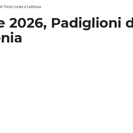
di Timor-Leste e Lettonia
 2026, Padiglioni 
onia