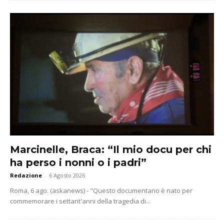
Marcinelle, Braca: “Il mio docu per chi
ha perso i nonni o i padri”
Redazione
-
6 Agosto 2026
Roma, 6 ago. (askanews) - "Questo documentario è nato per
commemorare i settant'anni della tragedia di...