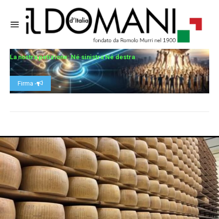
La nostra petizione: Né sinistra Né destra
Firma -