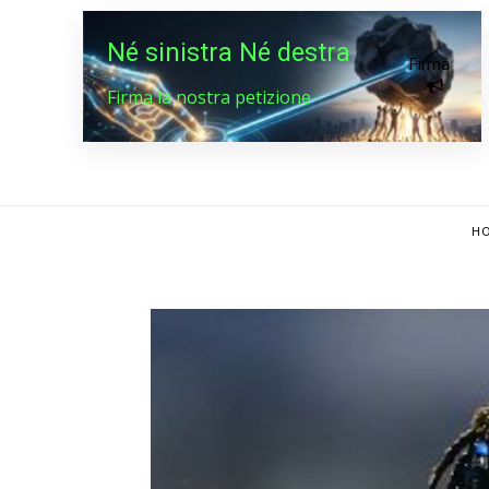
Né sinistra Né destra
Firma
Firma la nostra petizione
HO