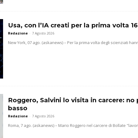
Usa, con l’IA creati per la prima volta 16
Redazione
-
7 Agosto 2026
New York, 07 ago. (askanews) – Per la prima volta degli scienziati hanno 
Roggero, Salvini lo visita in carcere: no 
basso
Redazione
-
7 Agosto 2026
Roma, 7 ago. (askanews) – Mario Roggero nel carcere di Bollate "lavora