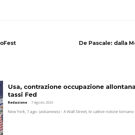
toFest
De Pascale: dalla Mo
Usa, contrazione occupazione allontana
tassi Fed
Redazione
-
7 Agosto 2026
New York, 7 ago. (askanews) – A Wall Street, le cattive notizie tornano 