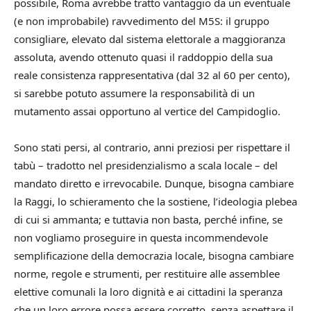
possibile, Roma avrebbe tratto vantaggio da un eventuale
(e non improbabile) ravvedimento del M5S: il gruppo
consigliare, elevato dal sistema elettorale a maggioranza
assoluta, avendo ottenuto quasi il raddoppio della sua
reale consistenza rappresentativa (dal 32 al 60 per cento),
si sarebbe potuto assumere la responsabilità di un
mutamento assai opportuno al vertice del Campidoglio.
Sono stati persi, al contrario, anni preziosi per rispettare il
tabù – tradotto nel presidenzialismo a scala locale – del
mandato diretto e irrevocabile. Dunque, bisogna cambiare
la Raggi, lo schieramento che la sostiene, l’ideologia plebea
di cui si ammanta; e tuttavia non basta, perché infine, se
non vogliamo proseguire in questa incommendevole
semplificazione della democrazia locale, bisogna cambiare
norme, regole e strumenti, per restituire alle assemblee
elettive comunali la loro dignità e ai cittadini la speranza
che un loro errore possa essere corretto, senza aspettare il