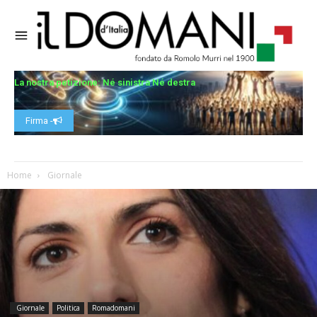
La nostra petizione: Né sinistra Né destra
Firma -
Home
Giornale
Giornale
Politica
Romadomani