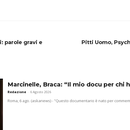
i: parole gravi e
Pitti Uomo, Psych
Marcinelle, Braca: “Il mio docu per chi h
Redazione
-
6 Agosto 2026
Roma, 6 ago. (askanews) - "Questo documentario è nato per commemorar