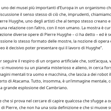
e uno dei musei più importanti d’Europa in un organismo ch
iscussione il senso stesso di ciò che, imprudenti, chiamiamo
erre Huyghe, uno degli artisti che al tempo stesso creano e 
una relazione con l’altro, con il non umano. La mostra è c
ezione diverse opere di Pierre Huyghe – ci ha detto – ed è s
cussione lo stesso formato delle mostre, la nozione di opera
seo è decisivo poter presentare qui il lavoro di Huyghe”.
r seguire il respiro di un organo artificiale che, sott’acqua,
e si muovono su un pianeta misterioso e alieno, in cerca forse
agini mentali tra uomo e macchina, che lascia a dei robot il
erto di Atacama. Tutto, insomma, è un’immagine mentale, c
la grande esplosione del Cambriano.
 che si prova nel cercare di capire qualcosa che sfugge a o
 di Pierre, che non ha una sola definizione e che si muove su