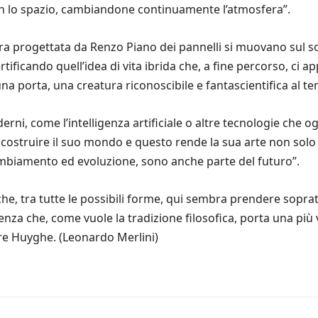
 con lo spazio, cambiandone continuamente l’atmosfera”.
ura progettata da Renzo Piano dei pannelli si muovano sul sof
ificando quell’idea di vita ibrida che, a fine percorso, ci 
na porta, una creatura riconoscibile e fantascientifica al t
derni, come l’intelligenza artificiale o altre tecnologie che
ostruire il suo mondo e questo rende la sua arte non solo 
mbiamento ed evoluzione, sono anche parte del futuro”.
 che, tra tutte le possibili forme, qui sembra prendere sopra
nza che, come vuole la tradizione filosofica, porta una più
rre Huyghe. (Leonardo Merlini)