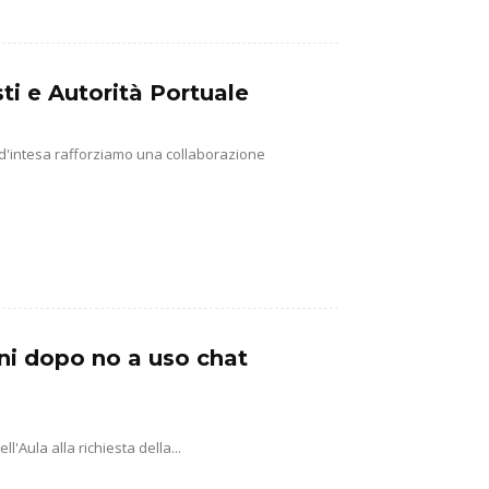
ti e Autorità Portuale
 d'intesa rafforziamo una collaborazione
ni dopo no a uso chat
'Aula alla richiesta della...