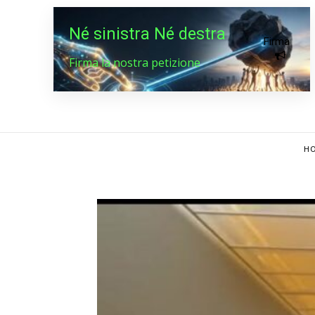
Né sinistra Né destra
Firma
Firma la nostra petizione
HO