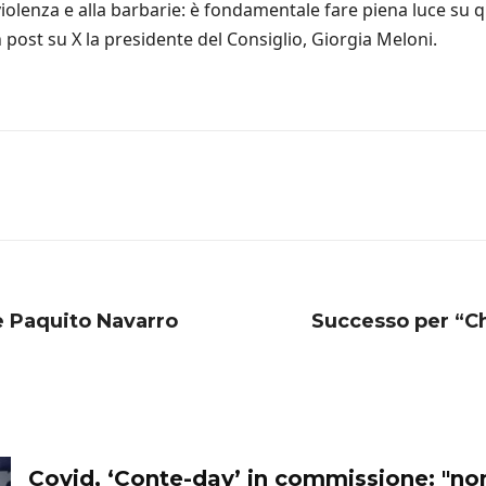
a violenza e alla barbarie: è fondamentale fare piena luce su q
un post su X la presidente del Consiglio, Giorgia Meloni.
 e Paquito Navarro
Successo per “Ch
Covid, ‘Conte-day’ in commissione: "n