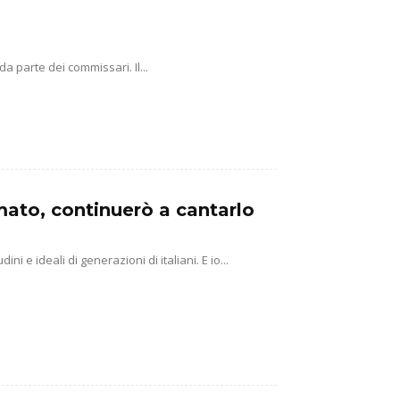
a parte dei commissari. Il...
mato, continuerò a cantarlo
 e ideali di generazioni di italiani. E io...