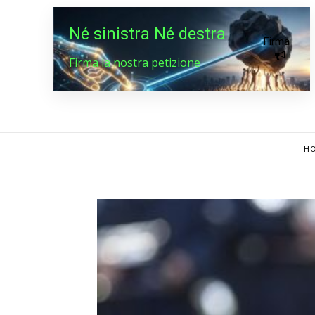
Né sinistra Né destra
Firma
Firma la nostra petizione
HO