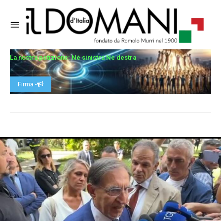
La nostra petizione: Né sinistra Né destra
Firma -