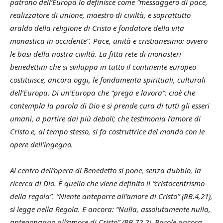
patrono dell’Europa lo definisce come “messaggero di pace,
realizzatore di unione, maestro di civiltà, e soprattutto
araldo della religione di Cristo e fondatore della vita
monastica in occidente”. Pace, unità e cristianesimo: ovvero
le basi della nostra civiltà. La fitta rete di monasteri
benedettini che si sviluppa in tutto il continente europeo
costituisce, ancora oggi, le fondamenta spirituali, culturali
dell’Europa. Di un’Europa che “prega e lavora”: cioè che
contempla la parola di Dio e si prende cura di tutti gli esseri
umani, a partire dai più deboli; che testimonia l’amore di
Cristo e, al tempo stesso, si fa costruttrice del mondo con le
opere dell’ingegno.
Al centro dell’opera di Benedetto si pone, senza dubbio, la
ricerca di Dio. È quello che viene definito il “cristocentrismo
della regola”. “Niente anteporre all’amore di Cristo” (RB.4,21),
si legge nella Regola. E ancora: “Nulla, assolutamente nulla,
antepongano all’amore di Cristo” (RB.72,2). Parole ancora