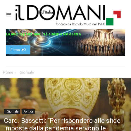
La nostra petizione: Né sinistra Né destra
Firma -
Home
Giornale
Giornale
Politica
Card. Bassetti: “Per rispondere alle sfide
imposte dalla pandemia servono le