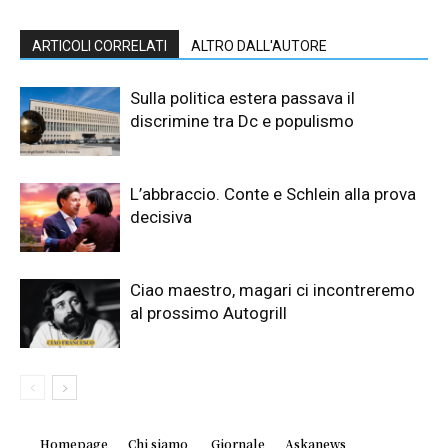
ARTICOLI CORRELATI
ALTRO DALL'AUTORE
Sulla politica estera passava il
discrimine tra Dc e populismo
L’abbraccio. Conte e Schlein alla prova
decisiva
Ciao maestro, magari ci incontreremo
al prossimo Autogrill
Homepage
Chi siamo
Giornale
Askanews