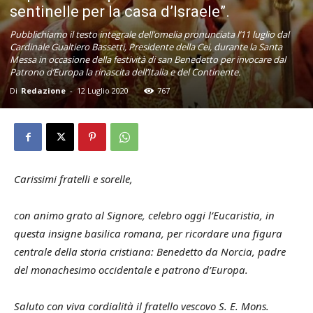
sentinelle per la casa d’Israele”.
Pubblichiamo il testo integrale dell’omelia pronunciata l’11 luglio dal
Cardinale Gualtiero Bassetti, Presidente della Cei, durante la Santa
Messa in occasione della festività di san Benedetto per invocare dal
Patrono d’Europa la rinascita dell’Italia e del Continente.
Di
Redazione
-
12 Luglio 2020
767
Carissimi fratelli e sorelle,
con animo grato al Signore, celebro oggi l’Eucaristia, in
questa insigne basilica romana, per ricordare una figura
centrale della storia cristiana: Benedetto da Norcia, padre
del monachesimo occidentale e patrono d’Europa.
Saluto con viva cordialità il fratello vescovo S. E. Mons.