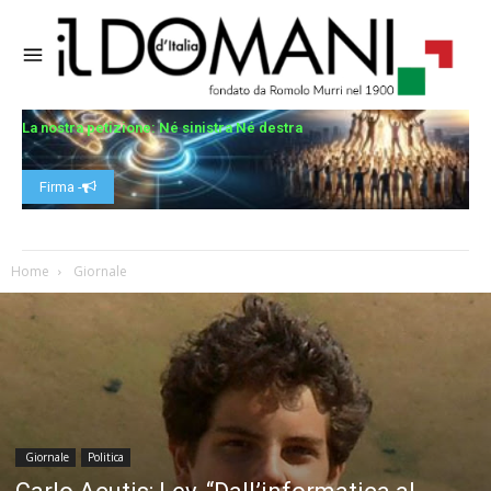
La nostra petizione: Né sinistra Né destra
Firma -
Home
Giornale
Giornale
Politica