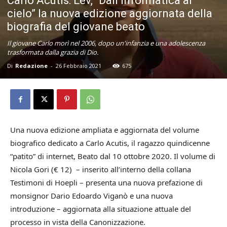
Carlo Acutis: Lev, “Dall’informatica al
cielo” la nuova edizione aggiornata della
biografia del giovane beato
Il giovane Carlo morì nel 2006, dopo un'infanzia e una adolescenza
trasformata dalla grazia di Dio.
Di
Redazione
-
26 Febbraio 2021
675
Una nuova edizione ampliata e aggiornata del volume
biografico dedicato a Carlo Acutis, il ragazzo quindicenne
“patito” di internet, Beato dal 10 ottobre 2020. Il volume di
Nicola Gori (€ 12) – inserito all’interno della collana
Testimoni di Hoepli – presenta una nuova prefazione di
monsignor Dario Edoardo Viganò e una nuova
introduzione – aggiornata alla situazione attuale del
processo in vista della Canonizzazione.