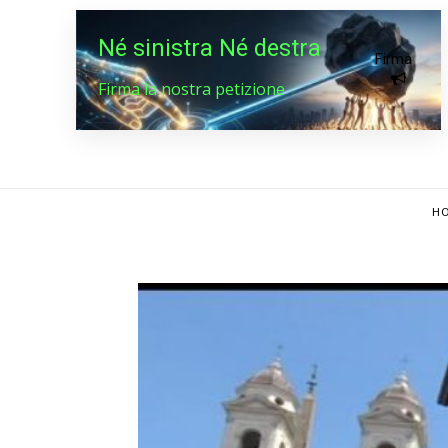
Né sinistra Né destra
Firma
Firma la nostra petizione
HO