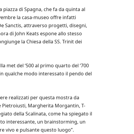
a piazza di Spagna, che fa da quinta al
vembre la casa-museo offre infatti
De Sanctis, attraverso progetti, disegni,
imora di John Keats espone allo stesso
giunge la Chiesa della SS. Trinit dei
lla met del ‘500 al primo quarto del ‘700
no in qualche modo interessato il pendo del
 opere realizzati per questa mostra da
e Pietroiusti, Margherita Morgantin, T-
iato della Scalinata, come ha spiegato il
to interessante, un brainstorming, un
dere vivo e pulsante questo luogo”.