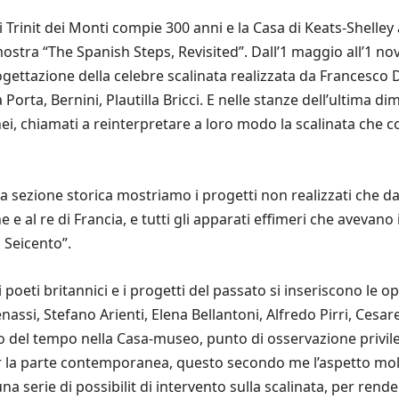
 Trinit dei Monti compie 300 anni e la Casa di Keats-Shelley 
stra “The Spanish Steps, Revisited”. Dall’1 maggio all’1 no
progettazione della celebre scalinata realizzata da Francesco 
 Porta, Bernini, Plautilla Bricci. E nelle stanze dell’ultima d
i, chiamati a reinterpretare a loro modo la scalinata che con
a sezione storica mostriamo i progetti non realizzati che da
ne e al re di Francia, e tutti gli apparati effimeri che aveva
 Seicento”.
dei poeti britannici e i progetti del passato si inseriscono le
assi, Stefano Arienti, Elena Bellantoni, Alfredo Pirri, Cesar
del tempo nella Casa-museo, punto di osservazione privileg
r la parte contemporanea, questo secondo me l’aspetto mol
 una serie di possibilit di intervento sulla scalinata, per ren