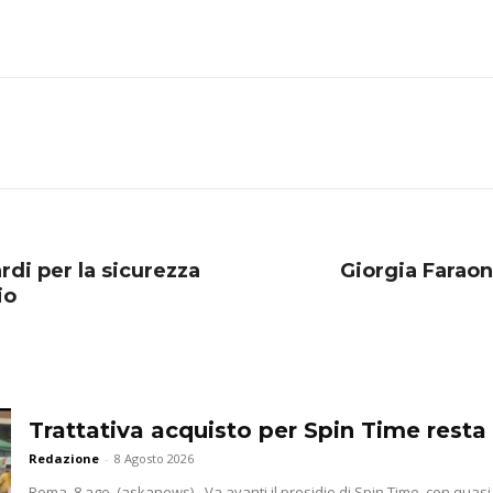
rdi per la sicurezza
Giorgia Faraon
io
Trattativa acquisto per Spin Time resta 
Redazione
-
8 Agosto 2026
Roma, 8 ago. (askanews) - Va avanti il presidio di Spin Time, con quasi