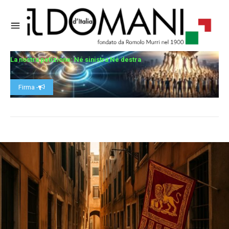
La nostra petizione: Né sinistra Né destra
Firma -