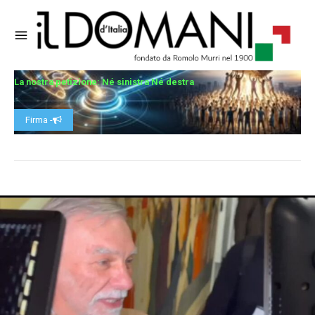
La nostra petizione: Né sinistra Né destra
Firma -