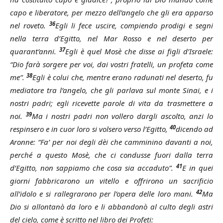
capo e liberatore, per mezzo dell’angelo che gli era apparso
36
nel roveto.
Egli li fece uscire, compiendo prodigi e segni
nella terra d’Egitto, nel Mar Rosso e nel deserto per
37
quarant’anni.
Egli è quel Mosè che disse ai figli d’Israele:
“Dio farà sorgere per voi, dai vostri fratelli, un profeta come
38
me”.
Egli è colui che, mentre erano radunati nel deserto, fu
mediatore tra l’angelo, che gli parlava sul monte Sinai, e i
nostri padri; egli ricevette parole di vita da trasmettere a
39
noi.
Ma i nostri padri non vollero dargli ascolto, anzi lo
40
respinsero e in cuor loro si volsero verso l’Egitto,
dicendo ad
Aronne: “Fa’ per noi degli dèi che camminino davanti a noi,
perché a questo Mosè, che ci condusse fuori dalla terra
41
d’Egitto, non sappiamo che cosa sia accaduto”.
E in quei
giorni fabbricarono un vitello e offrirono un sacrificio
42
all’idolo e si rallegrarono per l’opera delle loro mani.
Ma
Dio si allontanò da loro e li abbandonò al culto degli astri
del cielo, come è scritto nel libro dei Profeti: