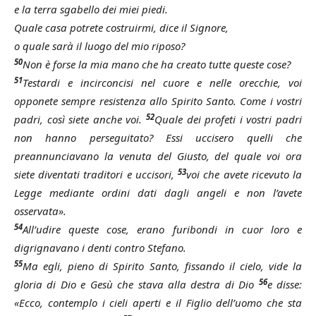
e la terra sgabello dei miei piedi.
Quale casa potrete costruirmi, dice il Signore,
o quale sarà il luogo del mio riposo?
50
Non è forse la mia mano che ha creato tutte queste cose?
51
Testardi e incirconcisi nel cuore e nelle orecchie, voi
opponete sempre resistenza allo Spirito Santo. Come i vostri
52
padri, così siete anche voi.
Quale dei profeti i vostri padri
non hanno perseguitato? Essi uccisero quelli che
preannunciavano la venuta del Giusto, del quale voi ora
53
siete diventati traditori e uccisori,
voi che avete ricevuto la
Legge mediante ordini dati dagli angeli e non l’avete
osservata».
54
All’udire queste cose, erano furibondi in cuor loro e
digrignavano i denti contro Stefano.
55
Ma egli, pieno di Spirito Santo, fissando il cielo, vide la
56
gloria di Dio e Gesù che stava alla destra di Dio
e disse:
«Ecco, contemplo i cieli aperti e il Figlio dell’uomo che sta