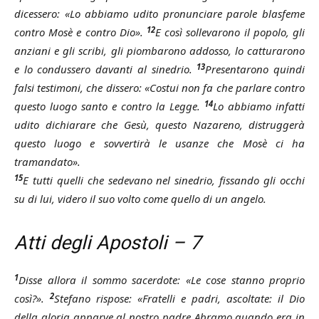
dicessero: «Lo abbiamo udito pronunciare parole blasfeme
12
contro Mosè e contro Dio».
E così sollevarono il popolo, gli
anziani e gli scribi, gli piombarono addosso, lo catturarono
13
e lo condussero davanti al sinedrio.
Presentarono quindi
falsi testimoni, che dissero: «Costui non fa che parlare contro
14
questo luogo santo e contro la Legge.
Lo abbiamo infatti
udito dichiarare che Gesù, questo Nazareno, distruggerà
questo luogo e sovvertirà le usanze che Mosè ci ha
tramandato».
15
E tutti quelli che sedevano nel sinedrio, fissando gli occhi
su di lui, videro il suo volto come quello di un angelo.
Atti degli Apostoli – 7
1
Disse allora il sommo sacerdote: «Le cose stanno proprio
2
così?».
Stefano rispose: «Fratelli e padri, ascoltate: il Dio
della gloria apparve al nostro padre Abramo quando era in