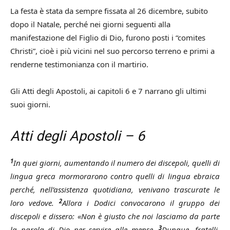
La festa è stata da sempre fissata al 26 dicembre, subito
dopo il Natale, perché nei giorni seguenti alla
manifestazione del Figlio di Dio, furono posti i “comites
Christi”, cioè i più vicini nel suo percorso terreno e primi a
renderne testimonianza con il martirio.
Gli Atti degli Apostoli, ai capitoli 6 e 7 narrano gli ultimi
suoi giorni.
Atti degli Apostoli – 6
1
In quei giorni, aumentando il numero dei discepoli, quelli di
lingua greca mormorarono contro quelli di lingua ebraica
perché, nell’assistenza quotidiana, venivano trascurate le
2
loro vedove.
Allora i Dodici convocarono il gruppo dei
discepoli e dissero: «Non è giusto che noi lasciamo da parte
3
la parola di Dio per servire alle mense.
Dunque, fratelli,