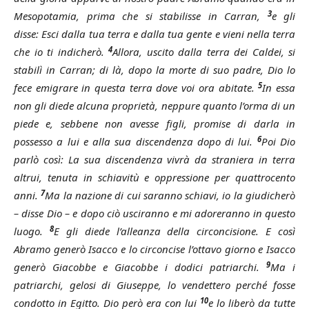
3
Mesopotamia, prima che si stabilisse in Carran,
e gli
disse: Esci dalla tua terra e dalla tua gente e vieni nella terra
4
che io ti indicherò.
Allora, uscito dalla terra dei Caldei, si
stabilì in Carran; di là, dopo la morte di suo padre, Dio lo
5
fece emigrare in questa terra dove voi ora abitate.
In essa
non gli diede alcuna proprietà, neppure quanto l’orma di un
piede e, sebbene non avesse figli, promise di darla in
6
possesso a lui e alla sua discendenza dopo di lui.
Poi Dio
parlò così: La sua discendenza vivrà da straniera in terra
altrui, tenuta in schiavitù e oppressione per quattrocento
7
anni.
Ma la nazione di cui saranno schiavi, io la giudicherò
– disse Dio – e dopo ciò usciranno e mi adoreranno in questo
8
luogo.
E gli diede l’alleanza della circoncisione. E così
Abramo generò Isacco e lo circoncise l’ottavo giorno e Isacco
9
generò Giacobbe e Giacobbe i dodici patriarchi.
Ma i
patriarchi, gelosi di Giuseppe, lo vendettero perché fosse
10
condotto in Egitto. Dio però era con lui
e lo liberò da tutte