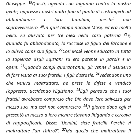
19
Giuseppe.
Questi, agendo con inganno contro la nostra
gente, oppresse i nostri padri fino al punto di costringerli ad
abbandonare i loro bambini, perché non
20
sopravvivessero.
In quel tempo nacque Mosè, ed era molto
21
bello. Fu allevato per tre mesi nella casa paterna
e,
quando fu abbandonato, lo raccolse la figlia del faraone e
22
lo allevò come suo figlio.
Così Mosè venne educato in tutta
la sapienza degli Egiziani ed era potente in parole e in
23
opere.
Quando compì quarant’anni, gli venne il desiderio
24
di fare visita ai suoi fratelli, i figli d’Israele.
Vedendone uno
che veniva maltrattato, ne prese le difese e vendicò
25
l’oppresso, uccidendo l’Egiziano.
Egli pensava che i suoi
fratelli avrebbero compreso che Dio dava loro salvezza per
26
mezzo suo, ma essi non compresero.
Il giorno dopo egli si
presentò in mezzo a loro mentre stavano litigando e cercava
di rappacificarli. Disse: “Uomini, siete fratelli! Perché vi
27
maltrattate l’un l’altro?”.
Ma quello che maltrattava il