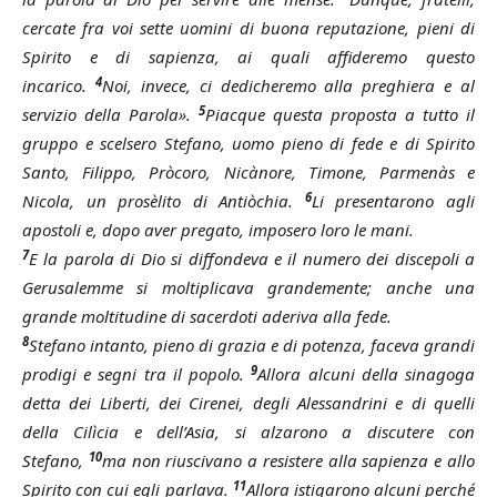
cercate fra voi sette uomini di buona reputazione, pieni di
Spirito e di sapienza, ai quali affideremo questo
4
incarico.
Noi, invece, ci dedicheremo alla preghiera e al
5
servizio della Parola».
Piacque questa proposta a tutto il
gruppo e scelsero Stefano, uomo pieno di fede e di Spirito
Santo, Filippo, Pròcoro, Nicànore, Timone, Parmenàs e
6
Nicola, un prosèlito di Antiòchia.
Li presentarono agli
apostoli e, dopo aver pregato, imposero loro le mani.
7
E la parola di Dio si diffondeva e il numero dei discepoli a
Gerusalemme si moltiplicava grandemente; anche una
grande moltitudine di sacerdoti aderiva alla fede.
8
Stefano intanto, pieno di grazia e di potenza, faceva grandi
9
prodigi e segni tra il popolo.
Allora alcuni della sinagoga
detta dei Liberti, dei Cirenei, degli Alessandrini e di quelli
della Cilìcia e dell’Asia, si alzarono a discutere con
10
Stefano,
ma non riuscivano a resistere alla sapienza e allo
11
Spirito con cui egli parlava.
Allora istigarono alcuni perché