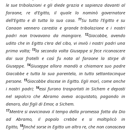
le sue tribolazioni e gli diede grazia e sapienza davanti al
faraone, re d’Egitto, il quale lo nominò governatore
11
dell’Egitto e di tutta la sua casa.
Su tutto l’Egitto e su
Canaan vennero carestia e grande tribolazione e i nostri
12
padri non trovavano da mangiare.
Giacobbe, avendo
udito che in Egitto c’era del cibo, vi inviò i nostri padri una
13
prima volta;
la seconda volta Giuseppe si fece riconoscere
dai suoi fratelli e così fu nota al faraone la stirpe di
14
Giuseppe.
Giuseppe allora mandò a chiamare suo padre
Giacobbe e tutta la sua parentela, in tutto settantacinque
15
persone.
Giacobbe discese in Egitto. Egli morì, come anche
16
i nostri padri;
essi furono trasportati in Sichem e deposti
nel sepolcro che Abramo aveva acquistato, pagando in
denaro, dai figli di Emor, a Sichem.
17
Mentre si avvicinava il tempo della promessa fatta da Dio
ad Abramo, il popolo crebbe e si moltiplicò in
18
Egitto,
finché sorse in Egitto un altro re, che non conosceva