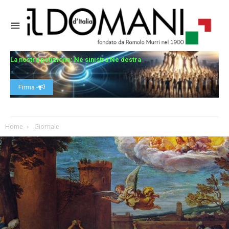
La nostra petizione: Né sinistra Né destra
Firma -
Home
Giornale