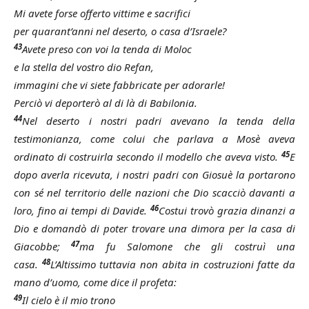
Mi avete forse offerto vittime e sacrifici
per quarant’anni nel deserto, o casa d’Israele?
43
Avete preso con voi la tenda di Moloc
e la stella del vostro dio Refan,
immagini che vi siete fabbricate per adorarle!
Perciò vi deporterò al di là di Babilonia.
44
Nel deserto i nostri padri avevano la tenda della
testimonianza, come colui che parlava a Mosè aveva
45
ordinato di costruirla secondo il modello che aveva visto.
E
dopo averla ricevuta, i nostri padri con Giosuè la portarono
con sé nel territorio delle nazioni che Dio scacciò davanti a
46
loro, fino ai tempi di Davide.
Costui trovò grazia dinanzi a
Dio e domandò di poter trovare una dimora per la casa di
47
Giacobbe;
ma fu Salomone che gli costruì una
48
casa.
L’Altissimo tuttavia non abita in costruzioni fatte da
mano d’uomo, come dice il profeta:
49
Il cielo è il mio trono