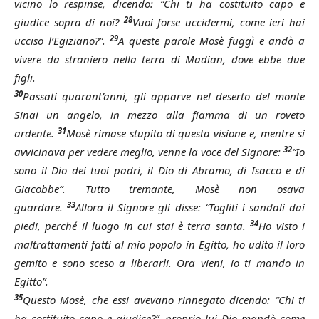
vicino lo respinse, dicendo: “Chi ti ha costituito capo e
28
giudice sopra di noi?
Vuoi forse uccidermi, come ieri hai
29
ucciso l’Egiziano?”.
A queste parole Mosè fuggì e andò a
vivere da straniero nella terra di Madian, dove ebbe due
figli.
30
Passati quarant’anni, gli apparve nel deserto del monte
Sinai un angelo, in mezzo alla fiamma di un roveto
31
ardente.
Mosè rimase stupito di questa visione e, mentre si
32
avvicinava per vedere meglio, venne la voce del Signore:
“Io
sono il Dio dei tuoi padri, il Dio di Abramo, di Isacco e di
Giacobbe”. Tutto tremante, Mosè non osava
33
guardare.
Allora il Signore gli disse: “Togliti i sandali dai
34
piedi, perché il luogo in cui stai è terra santa.
Ho visto i
maltrattamenti fatti al mio popolo in Egitto, ho udito il loro
gemito e sono sceso a liberarli. Ora vieni, io ti mando in
Egitto”.
35
Questo Mosè, che essi avevano rinnegato dicendo: “Chi ti
ha costituito capo e giudice?”, proprio lui Dio mandò come