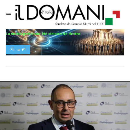
La nostra petizione: Né sinistra Né destra
Firma -