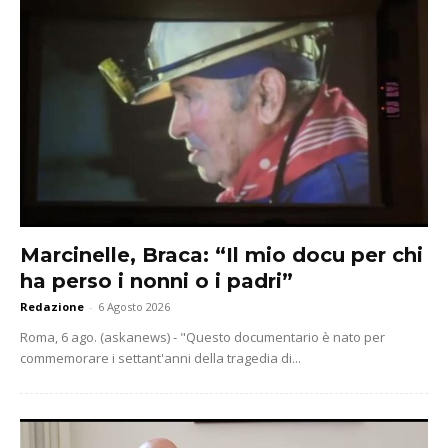
Marcinelle, Braca: “Il mio docu per chi
ha perso i nonni o i padri”
Redazione
-
6 Agosto 2026
Roma, 6 ago. (askanews) - "Questo documentario è nato per
commemorare i settant'anni della tragedia di...