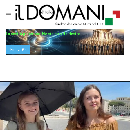
La nostra petizione: Né sinistra Né destra
Firma -