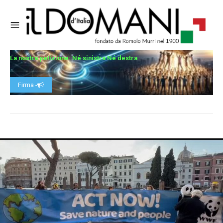
La nostra petizione: Né sinistra Né destra
Firma -