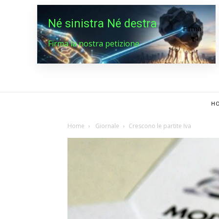
Né sinistra Né destra
Firma
Firma la nostra petizione
HO
Home
Giornale
Crescono le partite Iva