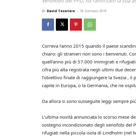
xenofobo del PPD, ha rafforzato la sua as
Di
David Tesoriere
-
18 Gennaio 2019
Correva l’anno 2015 quando il paese scandi
chiaro: gli stranieri non sono i benvenuti. Co
quell’anno più di 57.000 immigrati e rifugiati 
cifra più alta registrata negli ultimi due dec
l’obiettivo finale di raggiungere la Svezia , i
capite in Europa, o la Germania, che ne ospit
Da allora si sono susseguite leggi sempre più
L’ultima novità annunciata lo scorso mese del
sostegno incondizionato degli xenofobi del P
rifugiati nella piccola isola di Lindholm (nel M