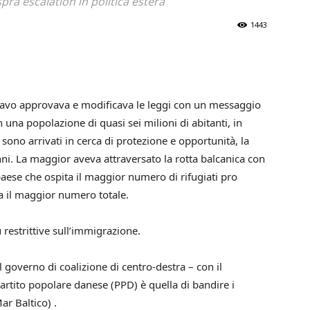
pra escalation in politica estera
1443
navo approvava e modificava le leggi con un messaggio
n una popolazione di quasi sei milioni di abitanti, in
sono arrivati ​​in cerca di protezione e opportunità, la
enni. La maggior aveva attraversato la rotta balcanica con
l paese che ospita il maggior numero di rifugiati pro
a il maggior numero totale.
 restrittive sull’immigrazione.
 governo di coalizione di centro-destra – con il
artito popolare danese (PPD) è quella di bandire i
ar Baltico) .