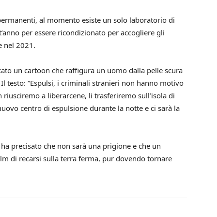
ti permanenti, al momento esiste un solo laboratorio di
est’anno per essere ricondizionato per accogliere gli
e nel 2021.
blicato un cartoon che raffigura un uomo dalla pelle scura
Il testo: “Espulsi, i criminali stranieri non hanno motivo
iusciremo a liberarcene, li trasferiremo sull’isola di
ovo centro di espulsione durante la notte e ci sarà la
ha precisato che non sarà una prigione e che un
olm di recarsi sulla terra ferma, pur dovendo tornare