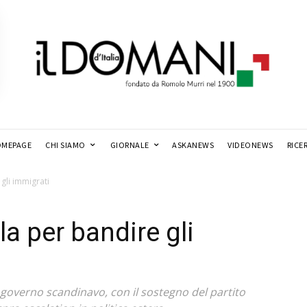
MEPAGE
CHI SIAMO
GIORNALE
ASKANEWS
VIDEONEWS
RICE
gli immigrati
a per bandire gli
l governo scandinavo, con il sostegno del partito