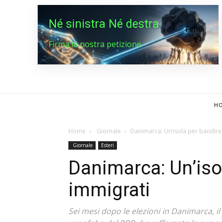
Né sinistra Né destra
Firma
Firma la nostra petizione
HO
Home
Giornale
Danimarca: Un’isola per bandire 
Giornale
Esteri
Danimarca: Un’isol
immigrati
Sei mesi dopo le elezioni in Danimarca, i