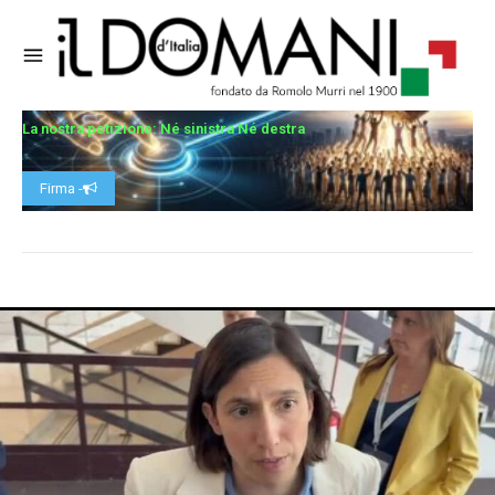
La nostra petizione: Né sinistra Né destra
Firma -