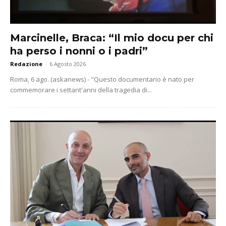
Marcinelle, Braca: “Il mio docu per chi
ha perso i nonni o i padri”
Redazione
-
6 Agosto 2026
Roma, 6 ago. (askanews) - "Questo documentario è nato per
commemorare i settant'anni della tragedia di...