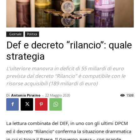
Giornale
Politica
Def e decreto “rilancio”: quale
strategia
L’ulteriore manovra in deficit di 55 miliardi di euro
prevista dal decreto “Rilancio” è compatibile con le
risorse acquisibili (189 miliardi di euro)
Di
Antonio Piraino
-
22 Maggio 2020
1508
La lettura combinata del DEF, in uno con gli ultimi DPCM
ed il decreto “Rilancio” conferma la situazione drammatica
in cui si trova il Paese. Il Governo aveva – con grande