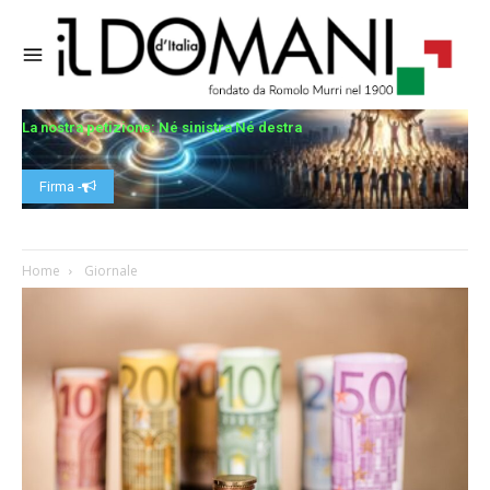
La nostra petizione: Né sinistra Né destra
Firma -
Home
Giornale