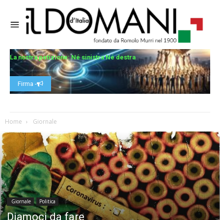
La nostra petizione: Né sinistra Né destra
Firma -
Home
Giornale
Giornale
Politica
Diamoci da fare