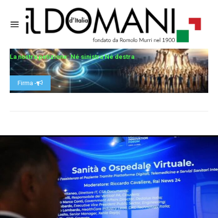
La nostra petizione: Né sinistra Né destra
Firma -