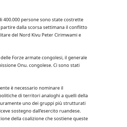
iù di 400.000 persone sono state costrette
artire dalla scorsa settimana il conflitto
litare del Nord Kivu Peter Cirimwami e
delle Forze armate congolesi, il generale
missione Onu. congolese. Ci sono stati
rente è necessario nominare il
itiche di territori analoghi a quelli della
sicuramente uno dei gruppi più strutturati
riceve sostegno dall’esercito ruandese.
zione della coalizione che sostiene queste