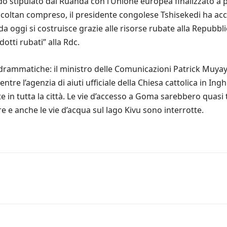
o stipulato dal Ruanda con l’Unione europea finalizzato a 
he, coltan compreso, il presidente congolese Tshisekedi ha ac
da oggi si costruisce grazie alle risorse rubate alla Repubb
otti rubati” alla Rdc.
rammatiche: il ministro delle Comunicazioni Patrick Muyaya
re l’agenzia di aiuti ufficiale della Chiesa cattolica in Ingh
te in tutta la città. Le vie d’accesso a Goma sarebbero quasi
re e anche le vie d’acqua sul lago Kivu sono interrotte.