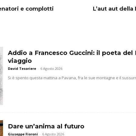
senatori e complotti
L’aut aut dell
Addio a Francesco Guccini: il poeta del 
viaggio
David Tesoriere
-
6 Agosto 2026
Si è spento questa mattina a Pavana, fra le sue montagne e il sussurr
Dare un’anima al futuro
Giuseppe Fioroni
-
6 Agosto 2026