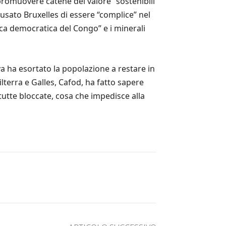
promuovere catene del valore “sostenibili
cusato Bruxelles di essere “complice” nel
lica democratica del Congo” e i minerali
 ha esortato la popolazione a restare in
ilterra e Galles, Cafod, ha fatto sapere
 tutte bloccate, cosa che impedisce alla