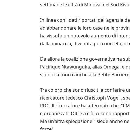
settimane le città di Minova, nel Sud Kivu
In linea con i dati riportati dall’agenzia d
ad abbandonare le loro case nelle provinc
ha vissuto un notevole aumento di intens
dalla minaccia, divenuta poi concreta, d
Da allora la coalizione governativa ha su
Pacifique Ntawunguka, alias Omega, e dei
scontri a fuoco anche alla Petite Barrière, 
Tra coloro che sono riusciti a conferire 
ricercatore tedesco Christoph Vogel , spec
RDC. Il ricercatore ha affermato che: “L’M
e organizzati. Oltre a ciò, ci sono rappor
Ma un’altra spiegazione risiede anche nel
forze”.