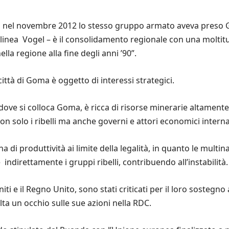
ià nel novembre 2012 lo stesso gruppo armato aveva preso
ttolinea Vogel – è il consolidamento regionale con una moltit
lla regione alla fine degli anni ’90”.
città di Goma è oggetto di interessi strategici.
ove si colloca Goma, è ricca di risorse minerarie altamente
on solo i ribelli ma anche governi e attori economici interna
a di produttività ai limite della legalità, in quanto le multi
ndirettamente i gruppi ribelli, contribuendo all’instabilità.
 Uniti e il Regno Unito, sono stati criticati per il loro sosteg
lta un occhio sulle sue azioni nella RDC.