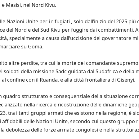
, e Masisi, nel Nord Kivu.
elle Nazioni Unite per i rifugiati , solo dall’inizio del 2025 p
e del Nord e del Sud Kivu per fuggire dai combattimenti. A p
ità, specialmente a causa dall’uccisione del governatore mi
i marciare su Goma.
bito altre perdite, tra cui la morte del comandante supremo 
 soldati della missione Sadc guidata dal Sudafrica e della 
al confine con il Ruanda, e alla città frontaliera di Gisenyi.
un quadro strutturato e consequenziale della situazione cor
ializzato nella ricerca e ricostruzione delle dinamiche geopol
23, tra i tanti gruppi armati che esistono nella regione, è 
ti affidabili delle Nazioni Unite, secondo cui questo gruppo 
la debolezza delle forze armate congolesi e nella struttura