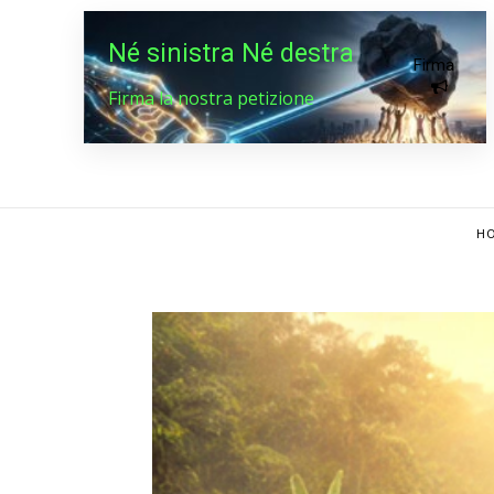
Né sinistra Né destra
Firma
Firma la nostra petizione
HO