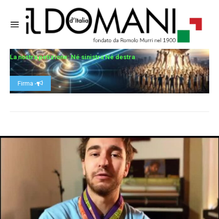
La nostra petizione: Né sinistra Né destra
Firma -