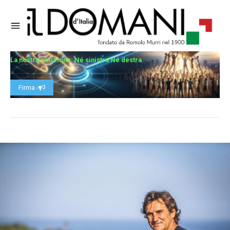
La nostra petizione: Né sinistra Né destra
Firma -