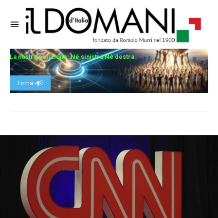
La nostra petizione: Né sinistra Né destra
Firma -