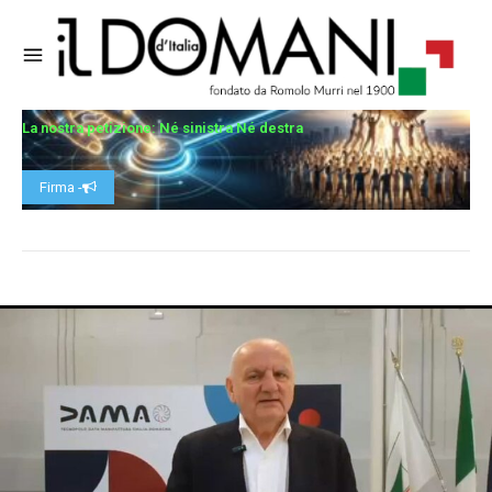
La nostra petizione: Né sinistra Né destra
Firma -