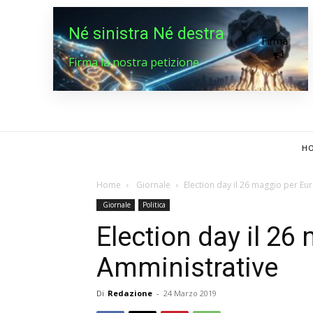
Né sinistra Né destra
Firma
Firma la nostra petizione
HO
Home
Giornale
Election day il 26 maggio per Eu
Giornale
Politica
Election day il 26
Amministrative
Di
Redazione
-
24 Marzo 2019