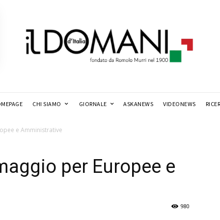
MEPAGE
CHI SIAMO
GIORNALE
ASKANEWS
VIDEONEWS
RICE
ropee e Amministrative
 maggio per Europee e
980