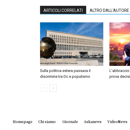
ARTICOLI CORRELATI
ALTRO DALL'AUTORE
Sulla politica estera passava il
L’abbraccio.
discrimine tra Dc e populismo
prova decis
Homepage
Chi siamo
Giornale
Askanews
VideoNews